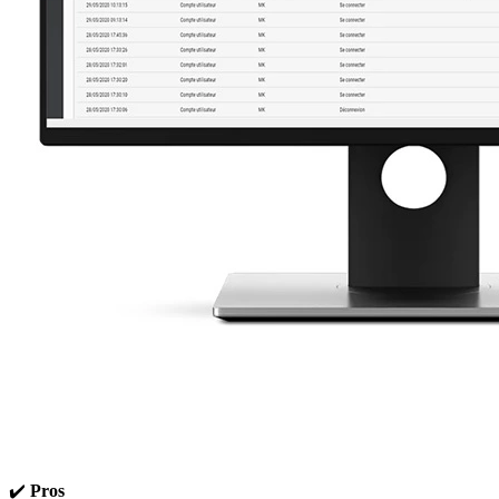
✔️
Pros