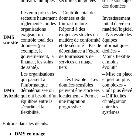
bureaux multiples
sécurité sont gérées
sur le stockage
des données
Les entreprises des
– Contrôle total des
–
secteurs hautement
données et de
Investissement
réglementés ou les
l’infrastructure –
initial élevé en
organisations
Répond à des
matériel/logiciel
exigeant un
exigences strictes en
– Nécessite des
DMS
contrôle total des
matière de conformité
équipes
sur site
données (par
et de sécurité – Pas de
informatiques
exemple, le
dépendance à l’égard
dédiées –
gouvernement, la
de fournisseurs de
Moins flexible
finance, les soins
services en nuage
et moins
de santé).
tiers
évolutif
Les organisations
– Mise en place
qui passent à
– Très flexible – Les
et gestion plus
l’informatique
données sensibles
complexes –
DMS
dématérialisée ou
peuvent être stockées
Coût plus élevé
hybride
qui ont besoin d’un
localement – Permet
– Difficultés
équilibre entre la
une migration
d’intégration
sécurité et la
progressive
entre les
flexibilité.
systèmes
Entrons dans les détails.
DMS en nuage