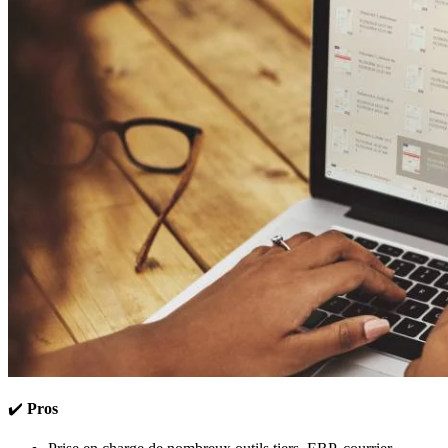
✔️
Pros