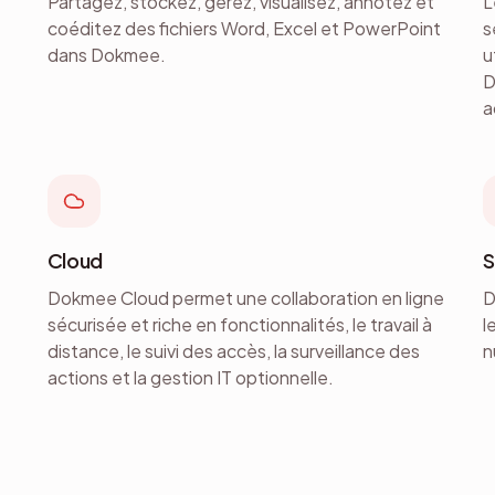
Partagez, stockez, gérez, visualisez, annotez et
L
coéditez des fichiers Word, Excel et PowerPoint
s
dans Dokmee.
u
D
a
Cloud
S
Dokmee Cloud permet une collaboration en ligne
D
sécurisée et riche en fonctionnalités, le travail à
l
distance, le suivi des accès, la surveillance des
n
actions et la gestion IT optionnelle.