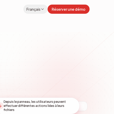
Français
Réserver une démo
Depuis le panneau, les utilisateurs peuvent
effectuer différentes actions liées à leurs
dokmee.com
/
enterprise-content-management
fichiers