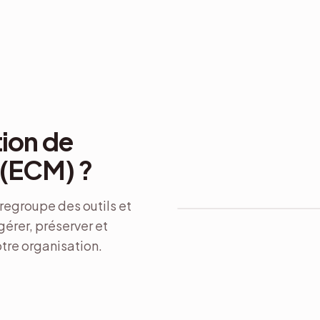
tion de
 (ECM) ?
Diffuser
CYCLE DE VIE ECM
regroupe des outils et
gérer, préserver et
Capturer
otre organisation.